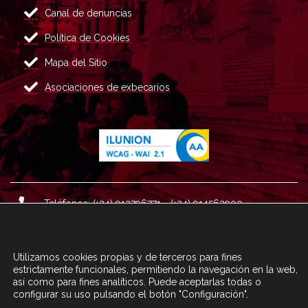
Canal de denuncias
Política de Cookies
Mapa del Sitio
Asociaciones de exbecarios
Teléfonos: (+34) 913796771 - (+34) 914562900
Dirección: Plaza del Marqués de Salamanca nº 8, 4ª plan
ta, 28006 Madrid.
Utilizamos cookies propias y de terceros para fines
Correo : informacion@fundacioncarolina.es
estrictamente funcionales, permitiendo la navegación en la web,
así como para fines analíticos. Puede aceptarlas todas o
configurar su uso pulsando el botón "Configuración".
A TRAVÉS DEL FORMULARIO
CONTACTA CON FC