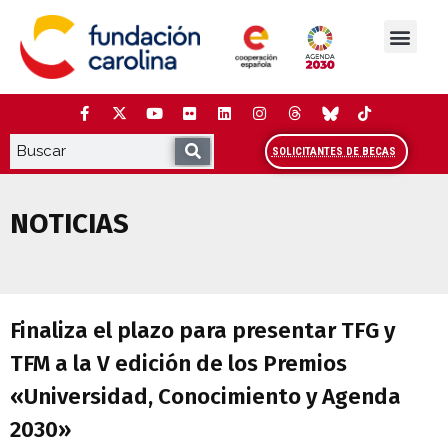
Saltar
al
contenido
La Fundación
Estudios y análisis
Cooperación y Liderazg
Red Carolina
SOLICITANTES DE BECAS
NOTICIAS
Finaliza el plazo para presentar TFG y 
Finaliza el plazo para presentar TFG y
TFM a la V edición de los Premios
«Universidad, Conocimiento y Agenda
2030»