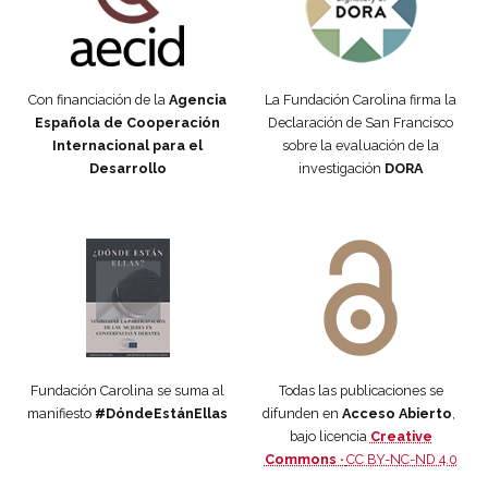
Con financiación de la
Agencia
La Fundación Carolina firma la
Española de Cooperación
Declaración de San Francisco
Internacional para el
sobre la evaluación de la
Desarrollo
investigación
DORA
Manifiesto #DóndeEstánEllas
Manifiesto #DóndeEstánEllas
Fundación Carolina se suma al
Todas las publicaciones se
manifiesto
#DóndeEstánEllas
difunden en
Acceso Abierto
,
bajo licencia
Creative
Commons ·
CC BY-NC-ND 4.0