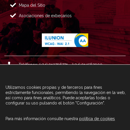
Mapa del Sitio
Asociaciones de exbecarios
Teléfonos: (+34) 913796771 - (+34) 914562900
Dirección: Plaza del Marqués de Salamanca nº 8, 4ª plan
ta, 28006 Madrid.
Utilizamos cookies propias y de terceros para fines
Correo : informacion@fundacioncarolina.es
estrictamente funcionales, permitiendo la navegación en la web,
así como para fines analíticos. Puede aceptarlas todas o
configurar su uso pulsando el botón "Configuración".
A TRAVÉS DEL FORMULARIO
CONTACTA CON FC
Para más información consulte nuestra
política de cookies
© Fundación Carolina 2020