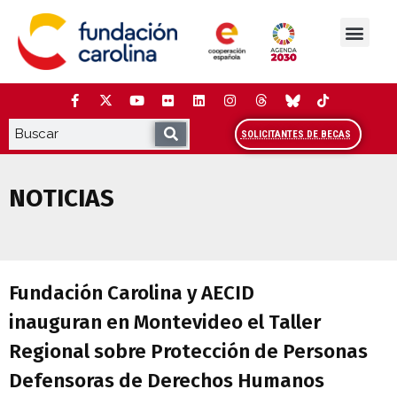
Saltar
al
contenido
La Fundación
Estudios y análisis
Cooperación y Liderazg
Red Carolina
SOLICITANTES DE BECAS
NOTICIAS
Fundación Carolina y AECID inauguran 
Fundación Carolina y AECID
inauguran en Montevideo el Taller
Regional sobre Protección de Personas
Defensoras de Derechos Humanos