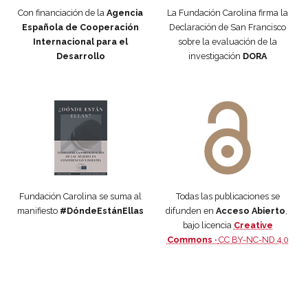
Con financiación de la
Agencia
La Fundación Carolina firma la
Española de Cooperación
Declaración de San Francisco
Internacional para el
sobre la evaluación de la
Desarrollo
investigación
DORA
Manifiesto #DóndeEstánEllas
Manifiesto #DóndeEstánEllas
Fundación Carolina se suma al
Todas las publicaciones se
manifiesto
#DóndeEstánEllas
difunden en
Acceso Abierto
,
bajo licencia
Creative
Commons ·
CC BY-NC-ND 4.0