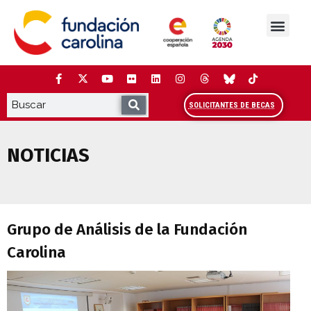
Saltar
al
contenido
La Fundación
Estudios y análisis
Cooperación y Liderazg
Red Carolina
SOLICITANTES DE BECAS
NOTICIAS
Grupo de Análisis de la Fundación Carol
Grupo de Análisis de la Fundación
Carolina