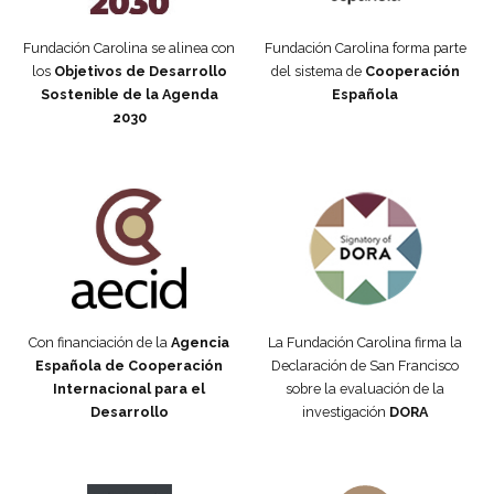
Fundación Carolina se alinea con
Fundación Carolina forma parte
los
Objetivos de Desarrollo
del sistema de
Cooperación
Sostenible de la Agenda
Española
2030
Fundación Carolina Colombia
Declaración de San Francisco
Con financiación de la
Agencia
La Fundación Carolina firma la
Española de Cooperación
Declaración de San Francisco
Internacional para el
sobre la evaluación de la
Desarrollo
investigación
DORA
Manifiesto #DóndeEstánEllas
Manifiesto #DóndeEstánEllas