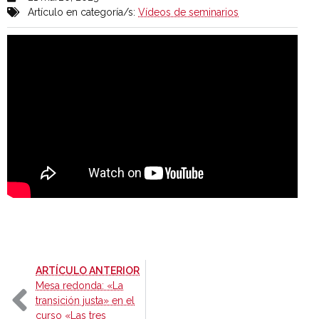
Artículo en categoría/s:
Vídeos de seminarios
-
ARTÍCULO ANTERIOR
Mesa redonda: «La
transición justa» en el
curso «Las tres