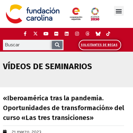
Saltar
al
contenido
La Fundación
Estudios y análisis
Cooperación y Liderazg
Red Carolina
SOLICITANTES DE BECAS
VÍDEOS DE SEMINARIOS
«Iberoamérica tras la pandemia. Oportu
«Iberoamérica tras la pandemia.
Oportunidades de transformación» del
curso «Las tres transiciones»
21 marzo, 2023