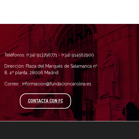
Teléfonos: (+34) 913796771 - (+34) 914562900
Dirección: Plaza del Marqués de Salamanca nº
8, 4ª planta, 28006 Madrid.
Correo : informacion@fundacioncarolina.es
A TRAVÉS DEL FORMULARIO DE CONTAC
CONTACTA CON FC