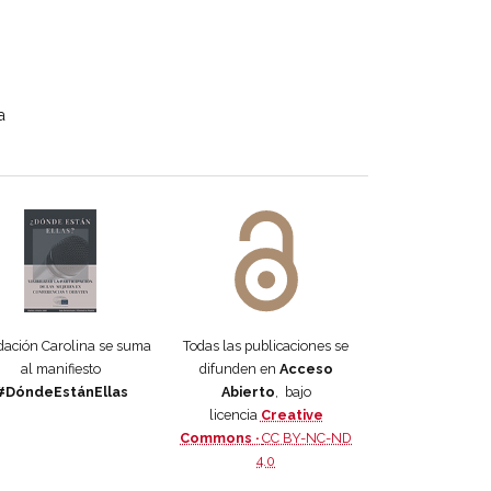
a
 DORA
ifiesto #DóndeEstánEllas
Manifiesto #DóndeEstánEllas
ación Carolina se suma
Todas las publicaciones se
al manifiesto
difunden en
Acceso
#DóndeEstánEllas
Abierto
, bajo
licencia
Creative
Commons ·
CC BY-NC-ND
4.0