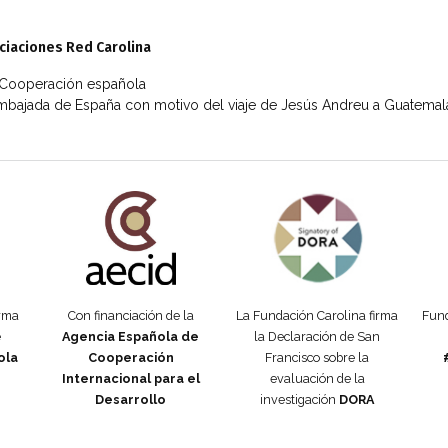
ociaciones Red Carolina
 Cooperación española
Embajada de España con motivo del viaje de Jesús Andreu a Guatemal
añola
Fundación Carolina Colombia
Declaración de San Francisco
Man
orma
Con financiación de la
La Fundación Carolina firma
Fund
e
Agencia Española de
la Declaración de San
ola
Cooperación
Francisco sobre la
Internacional para el
evaluación de la
Desarrollo
investigación
DORA