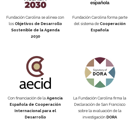
Fundación Carolina se alinea con
Fundación Carolina forma parte
los
Objetivos de Desarrollo
del sistema de
Cooperación
Sostenible de la Agenda
Española
2030
Fundación Carolina Colombia
Declaración de San Francisco
Con financiación de la
Agencia
La Fundación Carolina firma la
Española de Cooperación
Declaración de San Francisco
Internacional para el
sobre la evaluación de la
Desarrollo
investigación
DORA
Manifiesto #DóndeEstánEllas
Manifiesto #DóndeEstánEllas