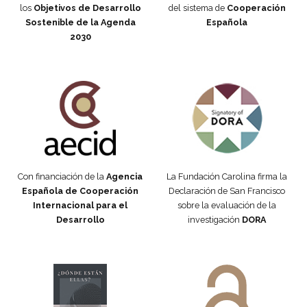
los
Objetivos de Desarrollo
del sistema de
Cooperación
Sostenible de la Agenda
Española
2030
Fundación Carolina Colombia
Declaración de San Francisco
Con financiación de la
Agencia
La Fundación Carolina firma la
Española de Cooperación
Declaración de San Francisco
Internacional para el
sobre la evaluación de la
Desarrollo
investigación
DORA
Manifiesto #DóndeEstánEllas
Manifiesto #DóndeEstánEllas