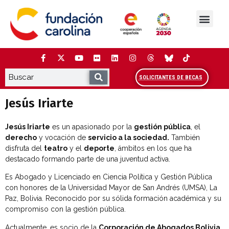
Saltar
al
contenido
La Fundación
Estudios y análisis
Cooperación y Liderazg
Red Carolina
SOLICITANTES DE BECAS
Jesús Iriarte
Jesús Iriarte
es un apasionado por la
gestión pública
, el
derecho
y vocación de
servicio a la sociedad.
También
disfruta del
teatro
y el
deporte
, ámbitos en los que ha
destacado formando parte de una juventud activa.
Es Abogado y Licenciado en Ciencia Política y Gestión Pública
con honores de la Universidad Mayor de San Andrés (UMSA), La
Paz, Bolivia. Reconocido por su sólida formación académica y su
compromiso con la gestión pública.
Actualmente, es socio de la
Corporación de Abogados Bolivia
,