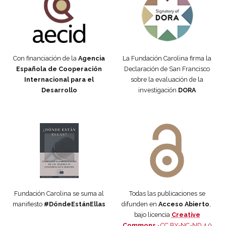
Con financiación de la
Agencia
La Fundación Carolina firma la
Española de Cooperación
Declaración de San Francisco
Internacional para el
sobre la evaluación de la
Desarrollo
investigación
DORA
Manifiesto #DóndeEstánEllas
Manifiesto #DóndeEstánEllas
Fundación Carolina se suma al
Todas las publicaciones se
manifiesto
#DóndeEstánEllas
difunden en
Acceso Abierto
,
bajo licencia
Creative
Commons ·
CC BY-NC-ND 4.0