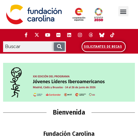
Saltar
al
contenido
La Fundación
Estudios y análisis
Cooperación y Liderazg
Red Carolina
SOLICITANTES DE BECAS
IV Edición del programa Liderazg
Bienvenida
Fundación Carolina