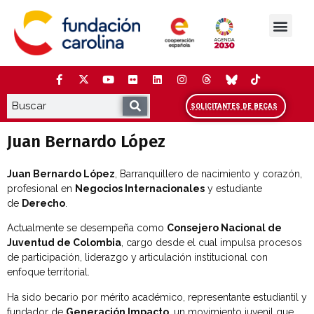
Saltar
al
contenido
La Fundación
Estudios y análisis
Cooperación y Liderazg
Red Carolina
SOLICITANTES DE BECAS
Juan Bernardo López
Juan Bernardo López
, Barranquillero de nacimiento y corazón,
profesional en
Negocios Internacionales
y estudiante
de
Derecho
.
Actualmente se desempeña como
Consejero Nacional de
Juventud de Colombia
, cargo desde el cual impulsa procesos
de participación, liderazgo y articulación institucional con
enfoque territorial.
Ha sido becario por mérito académico, representante estudiantil y
fundador de
Generación Impacto
, un movimiento juvenil que