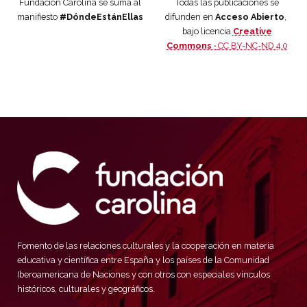
Fundación Carolina se suma al
Todas las publicaciones se
manifiesto
#DóndeEstánEllas
difunden en
Acceso Abierto
,
bajo licencia
Creative
Commons ·
CC BY-NC-ND 4.0
Fomento de las relaciones culturales y la cooperación en materia
educativa y científica entre España y los países de la Comunidad
Iberoamericana de Naciones y con otros con especiales vínculos
históricos, culturales y geográficos.