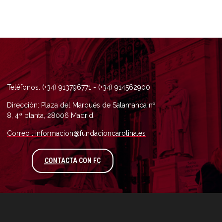
Teléfonos: (+34) 913796771 - (+34) 914562900
Dirección: Plaza del Marqués de Salamanca nº
8, 4ª planta, 28006 Madrid.
Correo : informacion@fundacioncarolina.es
A TRAVÉS DEL FORMULARIO DE CONTAC
CONTACTA CON FC