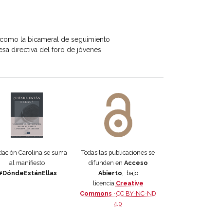
í como la bicameral de seguimiento
sa directiva del foro de jóvenes
 DORA
ifiesto #DóndeEstánEllas
Manifiesto #DóndeEstánEllas
ación Carolina se suma
Todas las publicaciones se
al manifiesto
difunden en
Acceso
#DóndeEstánEllas
Abierto
, bajo
licencia
Creative
Commons ·
CC BY-NC-ND
4.0