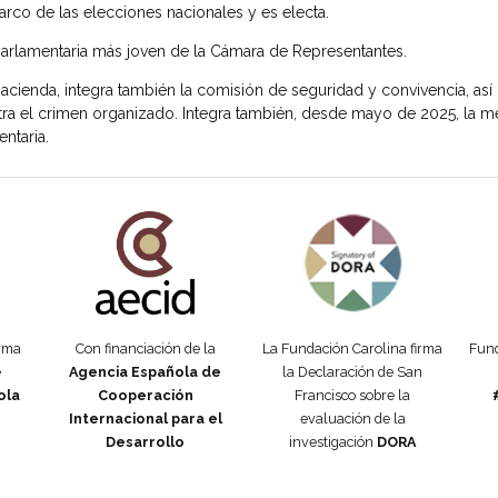
marco de las elecciones nacionales y es electa.
 parlamentaria más joven de la Cámara de Representantes.
acienda, integra también la comisión de seguridad y convivencia, as
tra el crimen organizado. Integra también, desde mayo de 2025, la me
entaria.
añola
Fundación Carolina Colombia
Declaración de San Francisco
Man
orma
Con financiación de la
La Fundación Carolina firma
Fund
e
Agencia Española de
la Declaración de San
ola
Cooperación
Francisco sobre la
Internacional para el
evaluación de la
Desarrollo
investigación
DORA