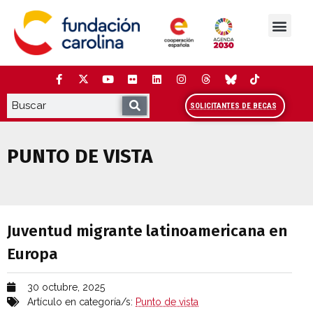
Saltar
al
contenido
La Fundación
Estudios y análisis
Cooperación y Liderazg
Red Carolina
SOLICITANTES DE BECAS
PUNTO DE VISTA
Juventud migrante latinoamericana en 
Juventud migrante latinoamericana en
Europa
30 octubre, 2025
Artículo en categoría/s:
Punto de vista