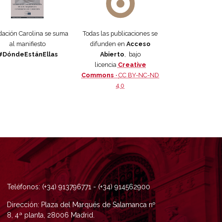
ación Carolina se suma
Todas las publicaciones se
al manifiesto
difunden en
Acceso
#DóndeEstánEllas
Abierto
, bajo
licencia
Creative
Commons ·
CC BY-NC-ND
4.0
Teléfonos: (+34) 913796771 - (+34) 914562900
Dirección: Plaza del Marqués de Salamanca nº
8, 4ª planta, 28006 Madrid.