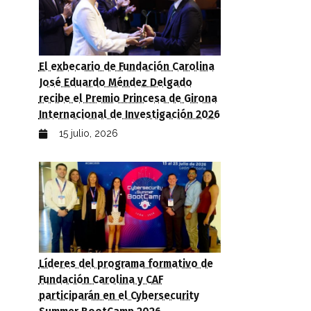
El exbecario de Fundación Carolina
José Eduardo Méndez Delgado
recibe el Premio Princesa de Girona
Internacional de Investigación 2026
de las políticas públicas urbanas (PDF)
15 julio, 2026
Líderes del programa formativo de
Fundación Carolina y CAF
participarán en el Cybersecurity