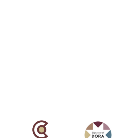
añola
Fundación Carolina Colombia
Declaración de San Francisco
Man