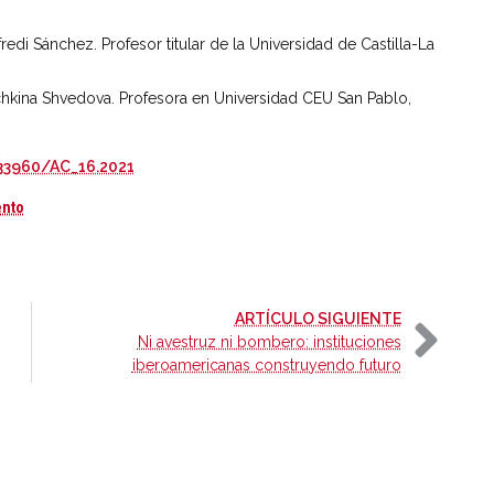
redi Sánchez. Profesor titular de la Universidad de Castilla-La
hkina Shvedova. Profesora en Universidad CEU San Pablo,
.33960/AC_16.2021
La discapacidad ante el nuevo contrato social digital: la redefinición 
ento
-
ARTÍCULO SIGUIENTE
Ni avestruz ni bombero: instituciones
iberoamericanas construyendo futuro