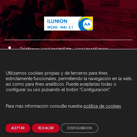
Teléfonos: (+34) 913796771 - (+34) 914562900
Dirección: Plaza del Marqués de Salamanca nº 8, 4ª plan
ta, 28006 Madrid.
Utilizamos cookies propias y de terceros para fines
Correo : informacion@fundacioncarolina.es
estrictamente funcionales, permitiendo la navegación en la web,
así como para fines analíticos. Puede aceptarlas todas o
configurar su uso pulsando el botón "Configuración".
A TRAVÉS DEL FORMULARIO
CONTACTA CON FC
Para más información consulte nuestra
política de cookies
© Fundación Carolina 2020
ACEPTAR
RECHAZAR
CONFIGURACION