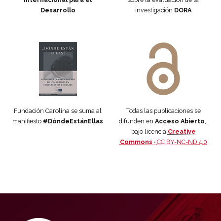
Desarrollo
investigación
DORA
Manifiesto #DóndeEstánEllas
Manifiesto #DóndeEstánEllas
Fundación Carolina se suma al
Todas las publicaciones se
manifiesto
#DóndeEstánEllas
difunden en
Acceso Abierto
,
bajo licencia
Creative
Commons ·
CC BY-NC-ND 4.0