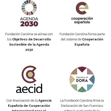
Fundación Carolina se alinea con
Fundación Carolina forma parte
los
Objetivos de Desarrollo
del sistema de
Cooperación
Sostenible de la Agenda
Española
2030
Fundación Carolina Colombia
Declaración de San Francisco
Con financiación de la
Agencia
La Fundación Carolina firma la
Española de Cooperación
Declaración de San Francisco
Internacional para el
sobre la evaluación de la