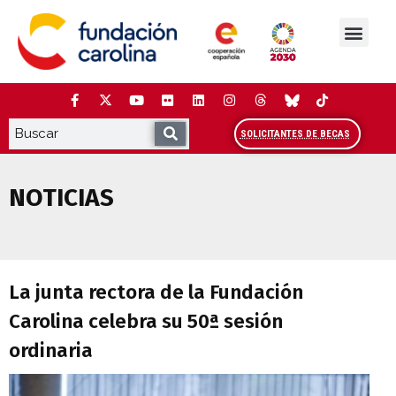
Saltar
al
contenido
La Fundación
Estudios y análisis
Cooperación y Liderazg
Red Carolina
SOLICITANTES DE BECAS
NOTICIAS
La junta rectora de la Fundación Carolin
La junta rectora de la Fundación
Carolina celebra su 50ª sesión
ordinaria