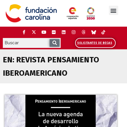
Saltar
al
contenido
La Fundación
Estudios y análisis
Cooperación y Liderazg
Red Carolina
SOLICITANTES DE BECAS
EN:
REVISTA PENSAMIENTO
IBEROAMERICANO