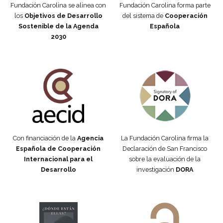
Fundación Carolina se alinea con
Fundación Carolina forma parte
los
Objetivos de Desarrollo
del sistema de
Cooperación
Sostenible de la Agenda
Española
2030
Fundación Carolina Colombia
Declaración de San Francisco
Con financiación de la
Agencia
La Fundación Carolina firma la
Española de Cooperación
Declaración de San Francisco
Internacional para el
sobre la evaluación de la
Desarrollo
investigación
DORA
Manifiesto #DóndeEstánEllas
Manifiesto #DóndeEstánEllas