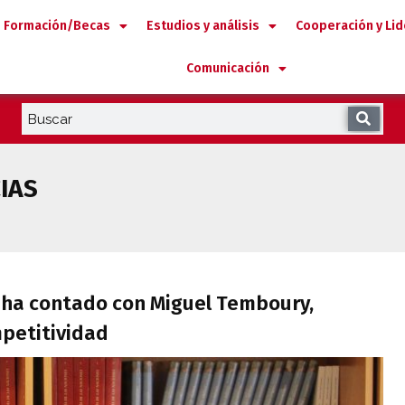
Formación/Becas
Estudios y análisis
Cooperación y Li
Comunicación
IAS
olina ha contado con Miguel Temboury, su
na ha contado con Miguel Temboury,
petitividad