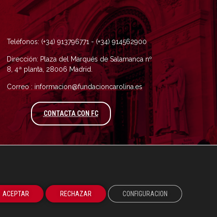
Teléfonos: (+34) 913796771 - (+34) 914562900
Dirección: Plaza del Marqués de Salamanca nº
8, 4ª planta, 28006 Madrid.
Correo : informacion@fundacioncarolina.es
A TRAVÉS DEL FORMULARIO DE CONTAC
CONTACTA CON FC
ACEPTAR
RECHAZAR
CONFIGURACION