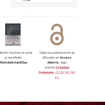
 DORA
ifiesto #DóndeEstánEllas
Manifiesto #DóndeEstánEllas
ación Carolina se suma
Todas las publicaciones se
al manifiesto
difunden en
Acceso
#DóndeEstánEllas
Abierto
, bajo
licencia
Creative
Commons ·
CC BY-NC-ND
4.0