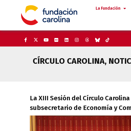
Saltar
La Fundación
al
contenido
CÍRCULO CAROLINA
,
NOTIC
La XIII Sesión del Círculo Car
La XIII Sesión del Círculo Caroli
subsecretario de Economía y Com