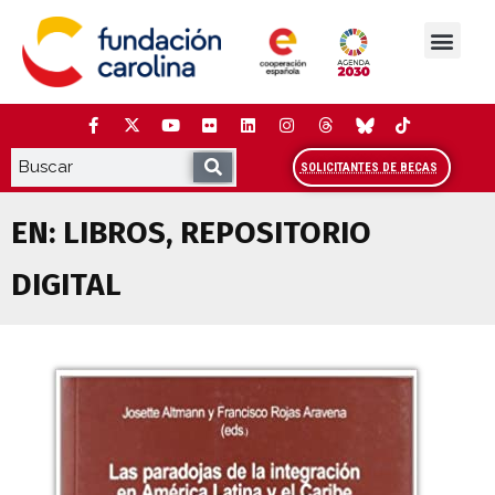
Saltar
al
contenido
La Fundación
Estudios y análisis
Cooperación y Liderazg
Red Carolina
SOLICITANTES DE BECAS
EN:
LIBROS
,
REPOSITORIO
DIGITAL