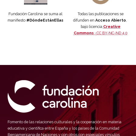
Fundación Carolina se suma al
Todas las publicaciones se
manifiesto
#DóndeEstánEllas
difunden en
Acceso Abierto
,
bajo licencia
Creative
Commons ·
CC BY-NC-ND 4.0
Fomento de las relaciones culturales y la cooperación en materia
educativa y científica entre España y los países de la Comunidad
Iberoamericana de Naciones y con otros con especiales vínculos