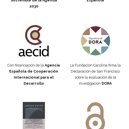
Sostenible de la Agenda
Española
2030
Fundación Carolina Colombia
Declaración de San Francisco
Con financiación de la
Agencia
La Fundación Carolina firma la
Española de Cooperación
Declaración de San Francisco
Internacional para el
sobre la evaluación de la
Desarrollo
investigación
DORA
Manifiesto #DóndeEstánEllas
Manifiesto #DóndeEstánEllas