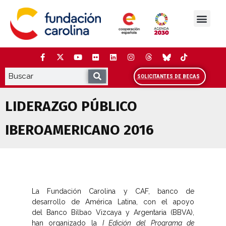
Saltar
al
contenido
La Fundación
Estudios y análisis
Cooperación y Liderazg
Red Carolina
SOLICITANTES DE BECAS
LIDERAZGO PÚBLICO
IBEROAMERICANO 2016
La Fundación Carolina y CAF, banco de
desarrollo de América Latina, con el apoyo
del Banco Bilbao Vizcaya y Argentaria (BBVA),
han organizado la
I Edición del Programa de