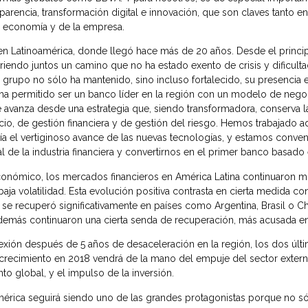
sparencia, transformación digital e innovación, que son claves tanto en
 economía y de la empresa.
a en Latinoamérica, donde llegó hace más de 20 años. Desde el princ
endo juntos un camino que no ha estado exento de crisis y dificulta
 grupo no sólo ha mantenido, sino incluso fortalecido, su presencia
ha permitido ser un banco líder en la región con un modelo de negoc
e avanza desde una estrategia que, siendo transformadora, conserva 
io, de gestión financiera y de gestión del riesgo. Hemos trabajado 
ía el vertiginoso avance de las nuevas tecnologías, y estamos conve
tal de la industria financiera y convertirnos en el primer banco basad
onómico, los mercados financieros en América Latina continuaron m
aja volatilidad. Esta evolución positiva contrasta en cierta medida con 
a se recuperó significativamente en países como Argentina, Brasil o C
además continuaron una cierta senda de recuperación, más acusada en
lexión después de 5 años de desaceleración en la región, los dos últ
e crecimiento en 2018 vendrá de la mano del empuje del sector exter
to global, y el impulso de la inversión.
rica seguirá siendo uno de las grandes protagonistas porque no só