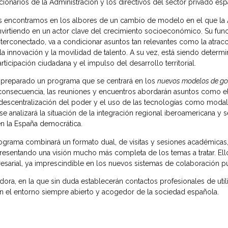
cionarios de la Administración y los directivos del sector privado es
 encontramos en los albores de un cambio de modelo en el que la A
virtiendo en un actor clave del crecimiento socioeconómico. Su funci
nterconectado, va a condicionar asuntos tan relevantes como la atrac
la innovación y la movilidad de talento. A su vez, está siendo determ
rticipación ciudadana y el impulso del desarrollo territorial.
s preparado un programa que se centrará en los
nuevos modelos de gob
n consecuencia, las reuniones y encuentros abordarán asuntos como e
descentralización del poder y el uso de las tecnologías como modali
se analizará la situación de la integración regional iberoamericana y 
en la España democrática.
 programa combinará un formato dual, de visitas y sesiones académicas
presentando una visión mucho más completa de los temas a tratar. Ello
arial, ya imprescindible en los nuevos sistemas de colaboración pú
ora, en la que sin duda establecerán contactos profesionales de util
en el entorno siempre abierto y acogedor de la sociedad española.