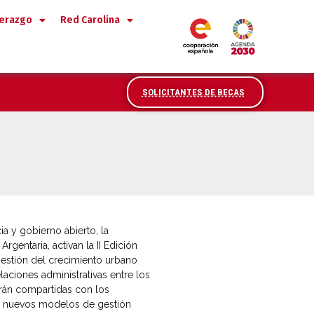
derazgo
Red Carolina
SOLICITANTES DE BECAS
a y gobierno abierto, la
gentaria, activan la II Edición
gestión del crecimiento urbano
aciones administrativas entre los
erán compartidas con los
ar nuevos modelos de gestión