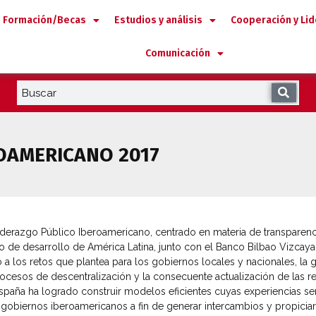
Formación/Becas
Estudios y análisis
Cooperación y Li
Comunicación
OAMERICANO 2017
Liderazgo Público Iberoamericano, centrado en materia de transparenci
de desarrollo de América Latina, junto con el Banco Bilbao Vizcaya Ar
 a los retos que plantea para los gobiernos locales y nacionales, la 
cesos de descentralización y la consecuente actualización de las rel
. España ha logrado construir modelos eficientes cuyas experiencias s
gobiernos iberoamericanos a fin de generar intercambios y propici