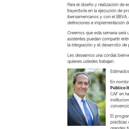
Para el diseño y realización de e
trayectoria en la ejecución de pr
iberoamericanos y con el BBVA, a
definiciones e implementación de
Creemos que esta semana será un
asistentes puedan compartir ent
la integración y el desarrollo de
Les deseamos una cordial bienven
quienes ustedes trabajan.
Estimados 
En nombre
Público 
CAF en hac
instituci
convencid
El progra
prácticas
grandes f