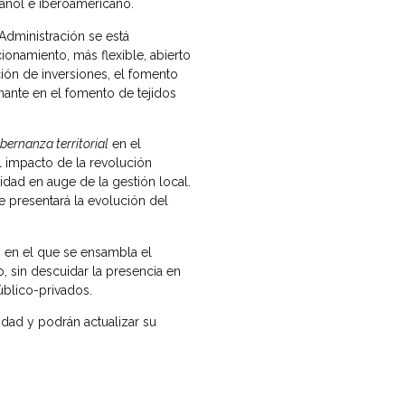
pañol e iberoamericano.
dministración se está
onamiento, más flexible, abierto
ción de inversiones, el fomento
inante en el fomento de tejidos
ernanza territorial
en el
l impacto de la revolución
dad en auge de la gestión local.
se presentará la evolución del
, en el que se ensambla el
, sin descuidar la presencia en
blico-privados.
idad y podrán actualizar su