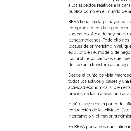
a los aspectos relativos a la tran
pública como en el mundo de la
BBVA tiene una larga trayectori
compromiso con la región recorri
superando. A día de hoy, nuestro
latinoamericanos. Todo ello nos 
locales de primerísimo nivel, qu
equilibrio en el modelo de negoc
los profundos cambios que traer
de liderar la transformación digi
Desde el punto de vista macroec
todos los activos y países y una b
actividad económica, si bien ést
precios de las materias primas 
El año 2017 será un punto de inf
contracción de la actividad. Est
intercambio y el mayor crecimien
En BBVA pensamos que Latinoamé