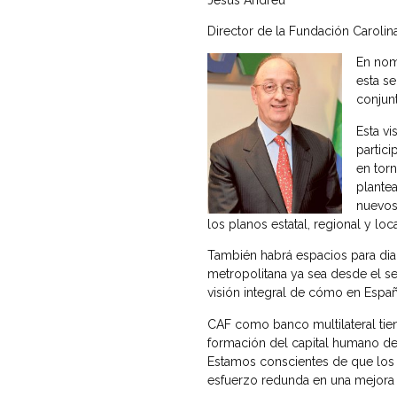
Director de la Fundación Carolin
En nom
esta s
conjun
Esta vi
partici
en tor
plante
nuevos
los planos estatal, regional y loca
También habrá espacios para dia
metropolitana ya sea desde el se
visión integral de cómo en Espa
CAF como banco multilateral tie
formación del capital humano de 
Estamos conscientes de que los 
esfuerzo redunda en una mejora de