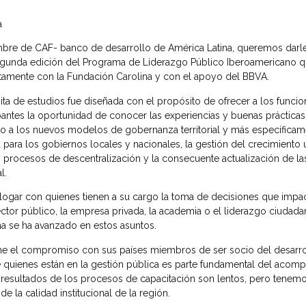
a
bre de CAF- banco de desarrollo de América Latina, queremos darles
egunda edición del Programa de Liderazgo Público Iberoamericano 
tamente con la Fundación Carolina y con el apoyo del BBVA.
sita de estudios fue diseñada con el propósito de ofrecer a los funci
pantes la oportunidad de conocer las experiencias y buenas prácticas
no a los nuevos modelos de gobernanza territorial y más específicame
a para los gobiernos locales y nacionales, la gestión del crecimiento
 procesos de descentralización y la consecuente actualización de las 
l.
logar con quienes tienen a su cargo la toma de decisiones que impa
ctor público, la empresa privada, la academia o el liderazgo ciudadan
ña se ha avanzado en estos asuntos.
ne el compromiso con sus países miembros de ser socio del desarroll
quienes están en la gestión pública es parte fundamental del acompa
resultados de los procesos de capacitación son lentos, pero tenemo
 la calidad institucional de la región.