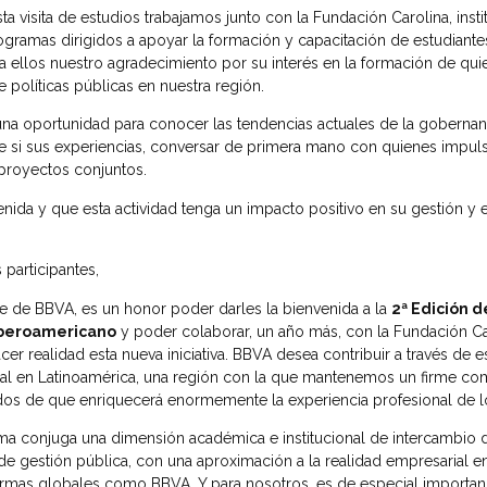
sta visita de estudios trabajamos junto con la Fundación Carolina, ins
ogramas dirigidos a apoyar la formación y capacitación de estudiantes
 ellos nuestro agradecimiento por su interés en la formación de quie
 políticas públicas en nuestra región.
a oportunidad para conocer las tendencias actuales de la gobernan
re si sus experiencias, conversar de primera mano con quienes impul
 proyectos conjuntos.
ida y que esta actividad tenga un impacto positivo en su gestión y 
participantes,
 de BBVA, es un honor poder darles la bienvenida a la
2ª Edición 
Iberoamericano
y poder colaborar, un año más, con la Fundación Ca
er realidad esta nueva iniciativa. BBVA desea contribuir a través de 
onal en Latinoamérica, una región con la que mantenemos un firme c
os de que enriquecerá enormemente la experiencia profesional de los
ma conjuga una dimensión académica e institucional de intercambio 
 de gestión pública, con una aproximación a la realidad empresarial 
irmas globales como BBVA. Y para nosotros, es de especial importanc