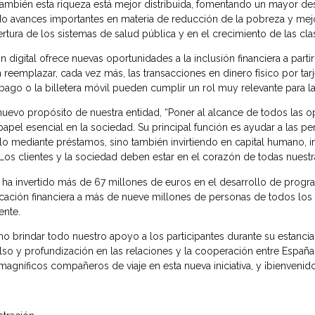
también esta riqueza está mejor distribuida, fomentando un mayor de
ado avances importantes en materia de reducción de la pobreza y mejo
tura de los sistemas de salud pública y en el crecimiento de las cl
n digital ofrece nuevas oportunidades a la inclusión financiera a parti
reemplazar, cada vez más, las transacciones en dinero físico por tarj
go o la billetera móvil pueden cumplir un rol muy relevante para la i
nuevo propósito de nuestra entidad, “Poner al alcance de todos las o
l esencial en la sociedad. Su principal función es ayudar a las pe
o mediante préstamos, sino también invirtiendo en capital humano, inc
 Los clientes y la sociedad deben estar en el corazón de todas nuestr
 ha invertido más de 67 millones de euros en el desarrollo de prog
ación financiera a más de nueve millones de personas de todos los n
ente.
 brindar todo nuestro apoyo a los participantes durante su estanc
o y profundización en las relaciones y la cooperación entre España
magníficos compañeros de viaje en esta nueva iniciativa, y ¡bienvenido