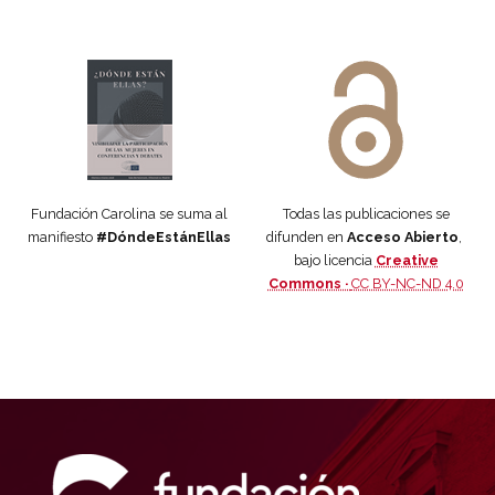
Manifiesto #DóndeEstánEllas
Manifiesto #DóndeEstánEllas
Fundación Carolina se suma al
Todas las publicaciones se
manifiesto
#DóndeEstánEllas
difunden en
Acceso Abierto
,
bajo licencia
Creative
Commons ·
CC BY-NC-ND 4.0