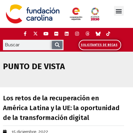
Saltar
al
contenido
La Fundación
Estudios y análisis
Cooperación y Liderazg
Red Carolina
SOLICITANTES DE BECAS
PUNTO DE VISTA
Los retos de la recuperación en América 
Los retos de la recuperación en
América Latina y la UE: la oportunidad
de la transformación digital
15 diciembre, 2022