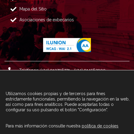
Mapa del Sitio
Asociaciones de exbecarios
Teléfonos: (+34) 913796771 - (+34) 914562900
Dirección: Plaza del Marqués de Salamanca nº 8, 4ª plan
ta, 28006 Madrid.
Utilizamos cookies propias y de terceros para fines
Correo : informacion@fundacioncarolina.es
estrictamente funcionales, permitiendo la navegación en la web,
así como para fines analíticos. Puede aceptarlas todas o
configurar su uso pulsando el botón "Configuración".
A TRAVÉS DEL FORMULARIO
CONTACTA CON FC
Para más información consulte nuestra
política de cookies