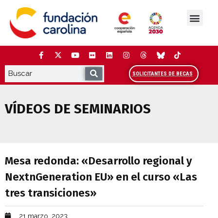
Saltar
al
contenido
La Fundación
Estudios y análisis
Cooperación y Liderazg
Red Carolina
SOLICITANTES DE BECAS
VÍDEOS DE SEMINARIOS
Mesa redonda: «Desarrollo regional y N
Mesa redonda: «Desarrollo regional y
NextnGeneration EU» en el curso «Las
tres transiciones»
21 marzo, 2023