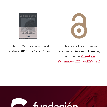
Manifiesto #DóndeEstánEllas
Manifiesto #DóndeEstánEllas
Fundación Carolina se suma al
Todas las publicaciones se
manifiesto
#DóndeEstánEllas
difunden en
Acceso Abierto
,
bajo licencia
Creative
Commons ·
CC BY-NC-ND 4.0