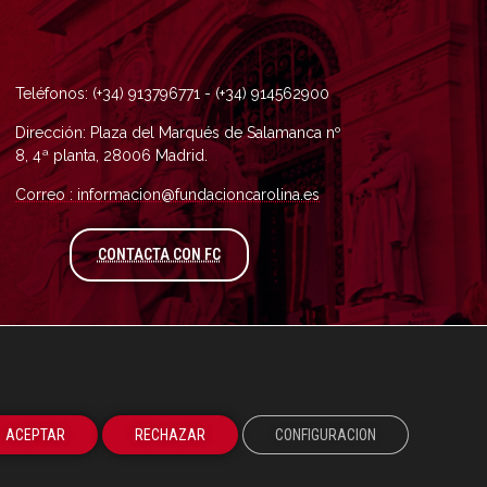
Teléfonos: (+34) 913796771 - (+34) 914562900
Dirección: Plaza del Marqués de Salamanca nº
8, 4ª planta, 28006 Madrid.
Correo : informacion@fundacioncarolina.es
A TRAVÉS DEL FORMULARIO DE CONTAC
CONTACTA CON FC
ACEPTAR
RECHAZAR
CONFIGURACION