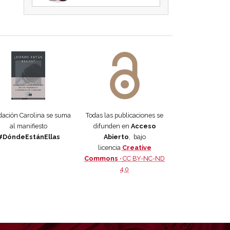
 DORA
ifiesto #DóndeEstánEllas
Manifiesto #DóndeEstánEllas
ación Carolina se suma
Todas las publicaciones se
al manifiesto
difunden en
Acceso
#DóndeEstánEllas
Abierto
, bajo
licencia
Creative
Commons ·
CC BY-NC-ND
4.0