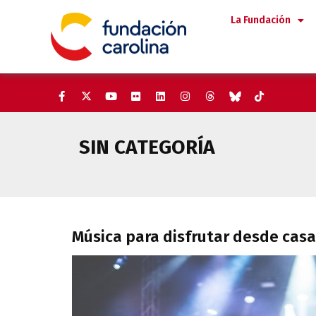
Saltar
La Fundación
al
contenido
SIN CATEGORÍA
Música para disfrutar desde c
Música para disfrutar desde casa