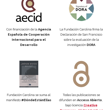
Con financiación de la
Agencia
La Fundación Carolina firma la
Española de Cooperación
Declaración de San Francisco
Internacional para el
sobre la evaluación de la
Desarrollo
investigación
DORA
Manifiesto #DóndeEstánEllas
Manifiesto #DóndeEstánEllas
Fundación Carolina se suma al
Todas las publicaciones se
manifiesto
#DóndeEstánEllas
difunden en
Acceso Abierto
,
bajo licencia
Creative