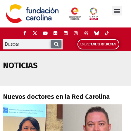
Saltar
al
contenido
La Fundación
Estudios y análisis
Cooperación y Liderazg
Red Carolina
SOLICITANTES DE BECAS
NOTICIAS
Nuevos doctores en la Red Carolina
Nuevos doctores en la Red Carolina