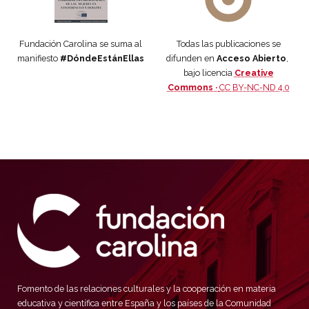
Fundación Carolina se suma al
Todas las publicaciones se
manifiesto
#DóndeEstánEllas
difunden en
Acceso Abierto
,
bajo licencia
Creative
Commons ·
CC BY-NC-ND 4.0
Fomento de las relaciones culturales y la cooperación en materia
educativa y científica entre España y los países de la Comunidad