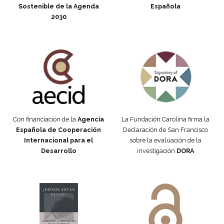
Sostenible de la Agenda
Española
2030
Fundación Carolina Colombia
Declaración de San Francisco
Con financiación de la
Agencia
La Fundación Carolina firma la
Española de Cooperación
Declaración de San Francisco
Internacional para el
sobre la evaluación de la
Desarrollo
investigación
DORA
Manifiesto #DóndeEstánEllas
Manifiesto #DóndeEstánEllas