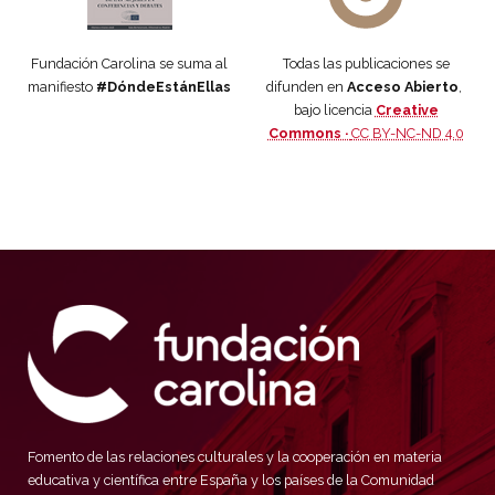
Fundación Carolina se suma al
Todas las publicaciones se
manifiesto
#DóndeEstánEllas
difunden en
Acceso Abierto
,
bajo licencia
Creative
Commons ·
CC BY-NC-ND 4.0
Fomento de las relaciones culturales y la cooperación en materia
educativa y científica entre España y los países de la Comunidad