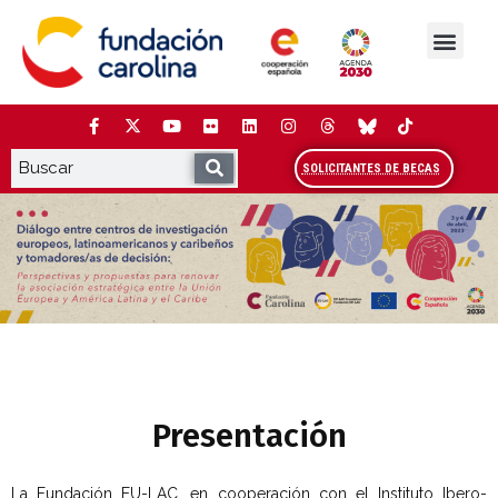
Saltar
al
contenido
La Fundación
Estudios y análisis
Cooperación y Liderazg
Red Carolina
SOLICITANTES DE BECAS
Presentación
La Fundación EU-LAC, en cooperación con el Instituto Ibero-