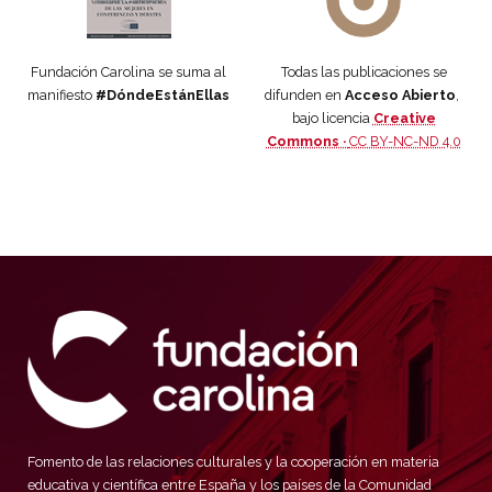
Fundación Carolina se suma al
Todas las publicaciones se
manifiesto
#DóndeEstánEllas
difunden en
Acceso Abierto
,
bajo licencia
Creative
Commons ·
CC BY-NC-ND 4.0
Fomento de las relaciones culturales y la cooperación en materia
educativa y científica entre España y los países de la Comunidad