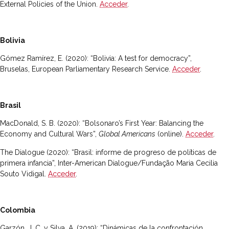
External Policies of the Union.
Acceder
.
Bolivia
Gómez Ramírez, E. (2020): “Bolivia: A test for democracy”,
Bruselas, European Parliamentary Research Service.
Acceder
.
Brasil
MacDonald, S. B. (2020): “Bolsonaro’s First Year: Balancing the
Economy and Cultural Wars”,
Global Americans
(online).
Acceder
.
The Dialogue (2020): “Brasil: informe de progreso de políticas de
primera infancia”, Inter-American Dialogue/Fundação Maria Cecilia
Souto Vidigal.
Acceder
.
Colombia
Garzón, J. C. y Silva, A. (2019): “Dinámicas de la confrontación