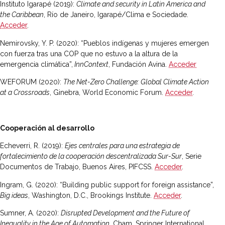
Instituto Igarapé (2019):
Climate and security in Latin America and
the Caribbean
, Río de Janeiro, Igarapé/Clima e Sociedade.
Acceder
.
Nemirovsky, Y. P. (2020): “Pueblos indígenas y mujeres emergen
con fuerza tras una COP que no estuvo a la altura de la
emergencia climática”,
InnContext
, Fundación Avina.
Acceder
WEFORUM (2020):
The Net-Zero Challenge: Global Climate Action
at a Crossroads
, Ginebra, World Economic Forum.
Acceder
.
Cooperación al desarrollo
Echeverri, R. (2019):
Ejes centrales para una estrategia de
fortalecimiento de la cooperación descentralizada Sur-Sur
, Serie
Documentos de Trabajo, Buenos Aires, PIFCSS.
Acceder
.
Ingram, G. (2020): “Building public support for foreign assistance”,
Big ideas
, Washington, D.C., Brookings Institute.
Acceder
.
Sumner, A. (2020):
Disrupted Development and the Future of
Inequality in the Age of Automation
, Cham, Springer International