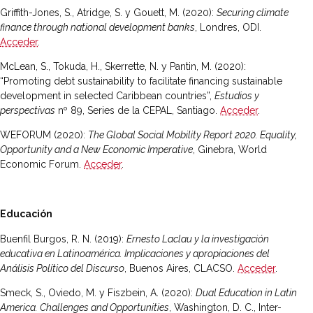
Griffith-Jones, S., Atridge, S. y Gouett, M. (2020):
Securing climate
finance through national development banks
, Londres, ODI.
Acceder
.
McLean, S., Tokuda, H., Skerrette, N. y Pantin, M. (2020):
“Promoting debt sustainability to facilitate financing sustainable
development in selected Caribbean countries”,
Estudios y
perspectivas
nº 89, Series de la CEPAL, Santiago.
Acceder
.
WEFORUM (2020):
The Global Social Mobility Report 2020. Equality,
Opportunity and a New Economic Imperative
, Ginebra, World
Economic Forum.
Acceder
.
Educación
Buenfil Burgos, R. N. (2019):
Ernesto Laclau y la investigación
educativa en Latinoamérica. Implicaciones y apropiaciones del
Análisis Político del Discurso
, Buenos Aires, CLACSO.
Acceder
.
Smeck, S., Oviedo, M. y Fiszbein, A. (2020):
Dual Education in Latin
America. Challenges and Opportunities
, Washington, D. C., Inter-