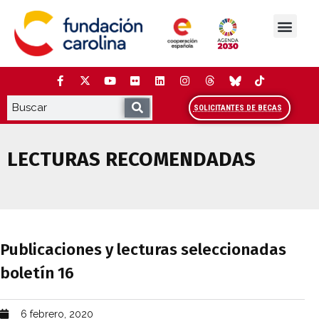
Saltar
al
contenido
La Fundación
Estudios y análisis
Cooperación y Liderazg
Red Carolina
SOLICITANTES DE BECAS
LECTURAS RECOMENDADAS
Publicaciones y lecturas seleccionadas 
Publicaciones y lecturas seleccionadas
boletín 16
6 febrero, 2020