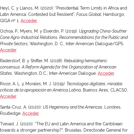
Heyl, C. y Llanos, M. (2020): “Presidential Term Limits in Africa and
Latin America: Contested but Resilient”,
Focus Global
, Hamburgo,
GIGA nº 1.
Acceder
.
Ochoa, P., Myers, M. y Elverdin, P. (2019):
Upgrading China-Souther
Cone Agro-Industrial Relations. Recommendations for the Public and
Private Sectors,
Washington, D. C., Inter-American Dialogue/GPS.
Acceder
.
Raderstorf, B. y Shifter, M. (2018):
Rebuilding hemispheric
consensus.
A Reform Agenda for the
Organization of American
States
, Washington, D.C., Inter-American Dialogue.
Acceder
.
Rivoir, A. L. y Morales, M. J. (2019
): Tecnologías digitales: miradas
críticas de la apropiación en América Latina
, Buenos Aires, CLACSO.
Acceder
.
Santa-Cruz, A. (2020):
US Hegemony and the Americas
, Londres,
Routledge.
Acceder
.
Tvevad, J. (2020): “The EU and Latin America and the Caribbean:
towards a stronger partnership?”, Bruselas, Directorate General for