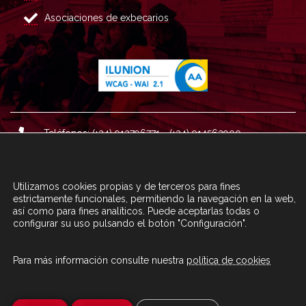
Asociaciones de exbecarios
Teléfonos: (+34) 913796771 - (+34) 914562900
Dirección: Plaza del Marqués de Salamanca nº 8, 4ª plan
ta, 28006 Madrid.
Utilizamos cookies propias y de terceros para fines
Correo : informacion@fundacioncarolina.es
estrictamente funcionales, permitiendo la navegación en la web,
así como para fines analíticos. Puede aceptarlas todas o
configurar su uso pulsando el botón "Configuración".
A TRAVÉS DEL FORMULARIO
CONTACTA CON FC
Para más información consulte nuestra
política de cookies
© Fundación Carolina 2020