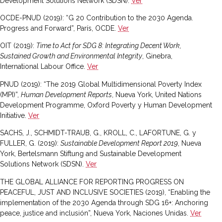
Development Solutions Network (SDSN).
Ver
OCDE-PNUD (2019): “G 20 Contribution to the 2030 Agenda.
Progress and Forward”, París, OCDE.
Ver
OIT (2019):
Time to Act for SDG 8: Integrating Decent Work,
Sustained Growth and Environmental Integrity
, Ginebra,
International Labour Office.
Ver
PNUD (2019): “The 2019 Global Multidimensional Poverty Index
(MPI)”,
Human Development Reports
, Nueva York, United Nations
Development Programme, Oxford Poverty y Human Development
Initiative.
Ver
SACHS, J., SCHMIDT-TRAUB, G., KROLL, C., LAFORTUNE, G. y
FULLER, G. (2019):
Sustainable Development Report 2019
, Nueva
York, Bertelsmann Stiftung and Sustainable Development
Solutions Network (SDSN).
Ver
THE GLOBAL ALLIANCE FOR REPORTING PROGRESS ON
PEACEFUL, JUST AND INCLUSIVE SOCIETIES (2019), “Enabling the
implementation of the 2030 Agenda through SDG 16+: Anchoring
peace, justice and inclusión”, Nueva York, Naciones Unidas.
Ver