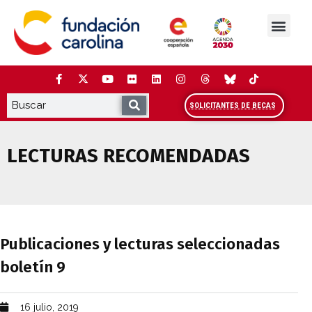
Saltar
al
contenido
La Fundación
Estudios y análisis
Cooperación y Liderazg
Red Carolina
SOLICITANTES DE BECAS
LECTURAS RECOMENDADAS
Publicaciones y lecturas seleccionadas 
Publicaciones y lecturas seleccionadas
boletín 9
16 julio, 2019