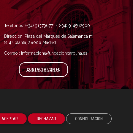
Teléfonos: (+34) 913796771 - (+34) 914562900
Dirección: Plaza del Marqués de Salamanca nº
8, 4ª planta, 28006 Madrid.
Correo : informacion@fundacioncarolina.es
A TRAVÉS DEL FORMULARIO DE CONTAC
CONTACTA CON FC
ACEPTAR
RECHAZAR
CONFIGURACION