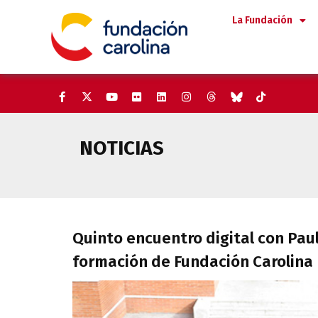
Saltar
La Fundación
al
contenido
NOTICIAS
Quinto encuentro digital con 
Quinto encuentro digital con Pau
formación de Fundación Carolina