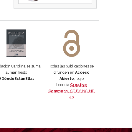
 DORA
ifiesto #DóndeEstánEllas
Manifiesto #DóndeEstánEllas
ación Carolina se suma
Todas las publicaciones se
al manifiesto
difunden en
Acceso
#DóndeEstánEllas
Abierto
, bajo
licencia
Creative
Commons ·
CC BY-NC-ND
4.0