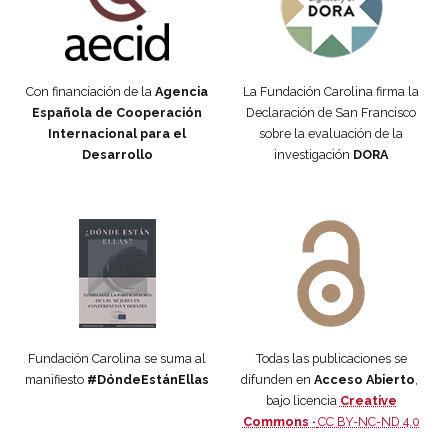
Con financiación de la
Agencia
La Fundación Carolina firma la
Española de Cooperación
Declaración de San Francisco
Internacional para el
sobre la evaluación de la
Desarrollo
investigación
DORA
Manifiesto #DóndeEstánEllas
Manifiesto #DóndeEstánEllas
Fundación Carolina se suma al
Todas las publicaciones se
manifiesto
#DóndeEstánEllas
difunden en
Acceso Abierto
,
bajo licencia
Creative
Commons ·
CC BY-NC-ND 4.0