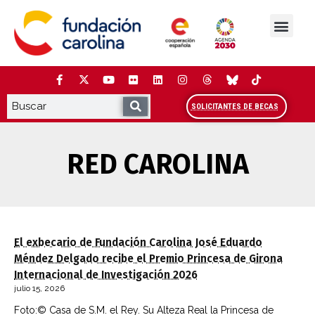
Saltar
al
contenido
La Fundación
Estudios y análisis
Cooperación y Liderazg
Red Carolina
SOLICITANTES DE BECAS
RED CAROLINA
El exbecario de Fundación Carolina José Eduardo
Méndez Delgado recibe el Premio Princesa de Girona
Internacional de Investigación 2026
julio 15, 2026
Foto:© Casa de S.M. el Rey. Su Alteza Real la Princesa de