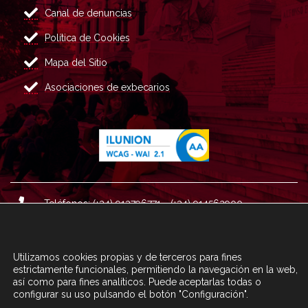
Canal de denuncias
Política de Cookies
Mapa del Sitio
Asociaciones de exbecarios
Teléfonos: (+34) 913796771 - (+34) 914562900
Dirección: Plaza del Marqués de Salamanca nº 8, 4ª plan
ta, 28006 Madrid.
Utilizamos cookies propias y de terceros para fines
Correo : informacion@fundacioncarolina.es
estrictamente funcionales, permitiendo la navegación en la web,
así como para fines analíticos. Puede aceptarlas todas o
configurar su uso pulsando el botón "Configuración".
A TRAVÉS DEL FORMULARIO
CONTACTA CON FC