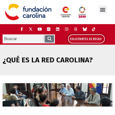
Saltar
al
contenido
La Fundación
Estudios y análisis
Cooperación y Liderazg
Red Carolina
SOLICITANTES DE BECAS
¿QUÉ ES LA RED CAROLINA?