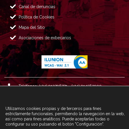
Canal de denuncias
Política de Cookies
Mapa del Sitio
Asociaciones de exbecarios
Teléfonos: (+34) 913796771 - (+34) 914562900
Dirección: Plaza del Marqués de Salamanca nº 8, 4ª plan
ta, 28006 Madrid.
Utilizamos cookies propias y de terceros para fines
Correo : informacion@fundacioncarolina.es
estrictamente funcionales, permitiendo la navegación en la web,
así como para fines analíticos. Puede aceptarlas todas o
configurar su uso pulsando el botón "Configuración".
A TRAVÉS DEL FORMULARIO
CONTACTA CON FC