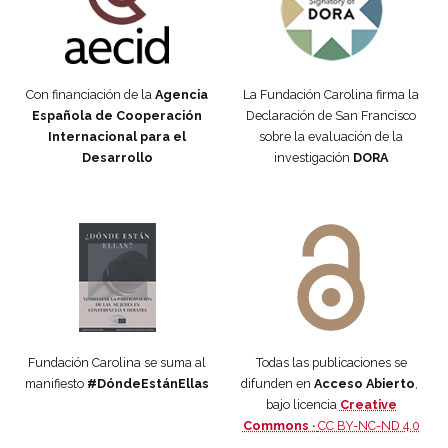
Con financiación de la
Agencia
La Fundación Carolina firma la
Española de Cooperación
Declaración de San Francisco
Internacional para el
sobre la evaluación de la
Desarrollo
investigación
DORA
Manifiesto #DóndeEstánEllas
Manifiesto #DóndeEstánEllas
Fundación Carolina se suma al
Todas las publicaciones se
manifiesto
#DóndeEstánEllas
difunden en
Acceso Abierto
,
bajo licencia
Creative
Commons ·
CC BY-NC-ND 4.0