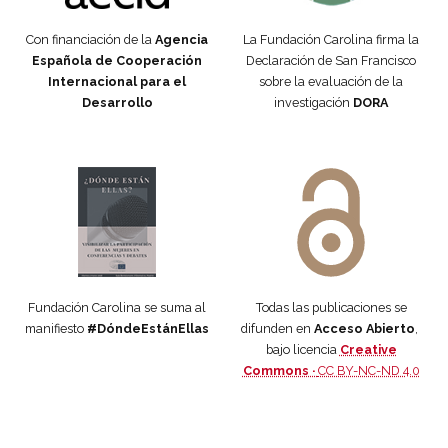
Con financiación de la
Agencia
La Fundación Carolina firma la
Española de Cooperación
Declaración de San Francisco
Internacional para el
sobre la evaluación de la
Desarrollo
investigación
DORA
Manifiesto #DóndeEstánEllas
Manifiesto #DóndeEstánEllas
Fundación Carolina se suma al
Todas las publicaciones se
manifiesto
#DóndeEstánEllas
difunden en
Acceso Abierto
,
bajo licencia
Creative
Commons ·
CC BY-NC-ND 4.0