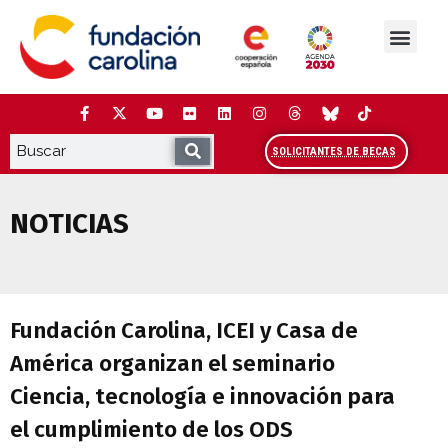
Saltar
al
contenido
La Fundación
Estudios y análisis
Cooperación y Liderazg
Red Carolina
SOLICITANTES DE BECAS
NOTICIAS
Fundación Carolina, ICEI y Casa de Amér
Fundación Carolina, ICEI y Casa de
América organizan el seminario
Ciencia, tecnología e innovación para
el cumplimiento de los ODS