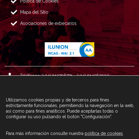
Política de Cookies
Mapa del Sitio
Asociaciones de exbecarios
Teléfonos: (+34) 913796771 - (+34) 914562900
Dirección: Plaza del Marqués de Salamanca nº 8, 4ª plan
ta, 28006 Madrid.
Utilizamos cookies propias y de terceros para fines
Correo : informacion@fundacioncarolina.es
estrictamente funcionales, permitiendo la navegación en la web,
así como para fines analíticos. Puede aceptarlas todas o
configurar su uso pulsando el botón "Configuración".
A TRAVÉS DEL FORMULARIO
CONTACTA CON FC
Para más información consulte nuestra
política de cookies