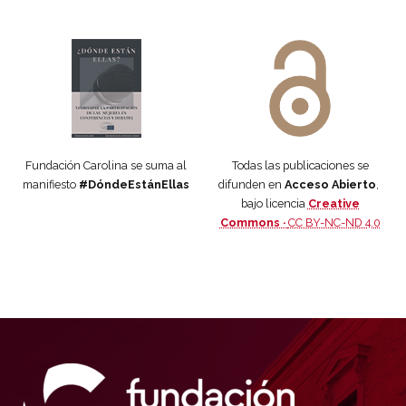
Manifiesto #DóndeEstánEllas
Manifiesto #DóndeEstánEllas
Fundación Carolina se suma al
Todas las publicaciones se
manifiesto
#DóndeEstánEllas
difunden en
Acceso Abierto
,
bajo licencia
Creative
Commons ·
CC BY-NC-ND 4.0