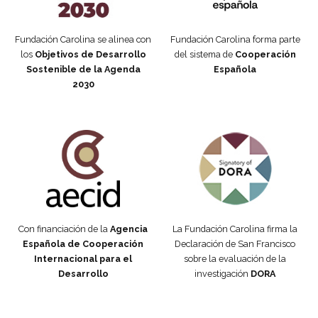
Fundación Carolina se alinea con
Fundación Carolina forma parte
los
Objetivos de Desarrollo
del sistema de
Cooperación
Sostenible de la Agenda
Española
2030
Fundación Carolina Colombia
Declaración de San Francisco
Con financiación de la
Agencia
La Fundación Carolina firma la
Española de Cooperación
Declaración de San Francisco
Internacional para el
sobre la evaluación de la
Desarrollo
investigación
DORA
Manifiesto #DóndeEstánEllas
Manifiesto #DóndeEstánEllas