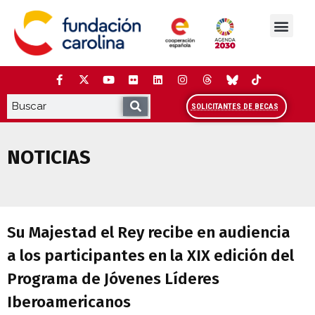
Saltar
al
contenido
La Fundación
Estudios y análisis
Cooperación y Liderazg
Red Carolina
SOLICITANTES DE BECAS
NOTICIAS
Su Majestad el Rey recibe en audiencia 
Su Majestad el Rey recibe en audiencia
a los participantes en la XIX edición del
Programa de Jóvenes Líderes
Iberoamericanos