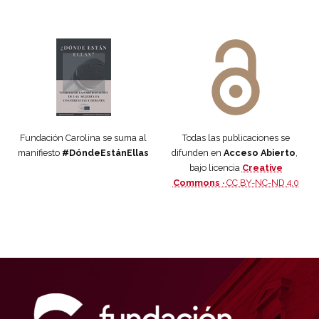
Manifiesto #DóndeEstánEllas
Manifiesto #DóndeEstánEllas
Fundación Carolina se suma al
Todas las publicaciones se
manifiesto
#DóndeEstánEllas
difunden en
Acceso Abierto
,
bajo licencia
Creative
Commons ·
CC BY-NC-ND 4.0