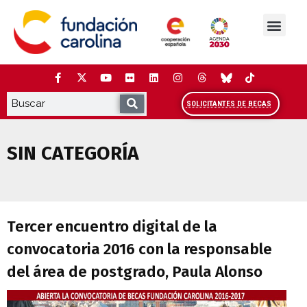
Saltar
al
contenido
La Fundación
Estudios y análisis
Cooperación y Liderazg
Red Carolina
SOLICITANTES DE BECAS
SIN CATEGORÍA
Tercer encuentro digital de la convocat
Tercer encuentro digital de la
convocatoria 2016 con la responsable
del área de postgrado, Paula Alonso