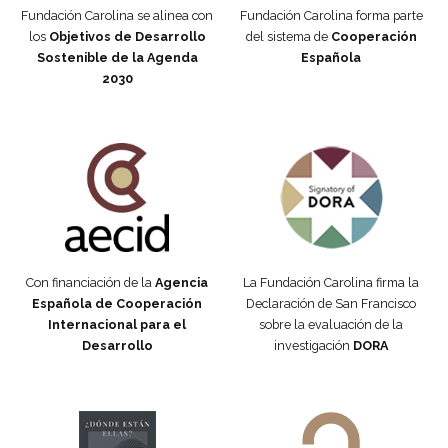
Fundación Carolina se alinea con
Fundación Carolina forma parte
los
Objetivos de Desarrollo
del sistema de
Cooperación
Sostenible de la Agenda
Española
2030
Fundación Carolina Colombia
Declaración de San Francisco
Con financiación de la
Agencia
La Fundación Carolina firma la
Española de Cooperación
Declaración de San Francisco
Internacional para el
sobre la evaluación de la
Desarrollo
investigación
DORA
Manifiesto #DóndeEstánEllas
Manifiesto #DóndeEstánEllas