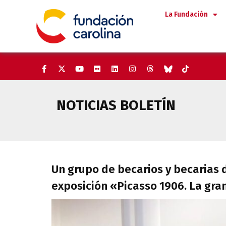
Saltar
La Fundación
al
contenido
NOTICIAS BOLETÍN
Un grupo de becarios y becaria
Un grupo de becarios y becarias d
exposición «Picasso 1906. La gra