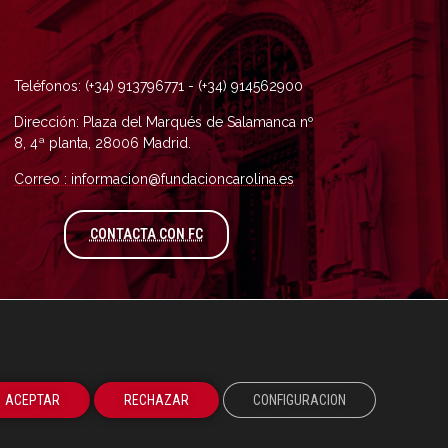
Teléfonos: (+34) 913796771 - (+34) 914562900
Dirección: Plaza del Marqués de Salamanca nº
8, 4ª planta, 28006 Madrid.
Correo : informacion@fundacioncarolina.es
A TRAVÉS DEL FORMULARIO DE CONTAC
CONTACTA CON FC
ACEPTAR
RECHAZAR
CONFIGURACION