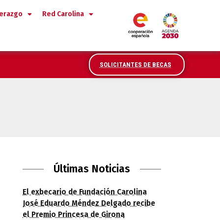
derazgo
Red Carolina
SOLICITANTES DE BECAS
sición «Picasso 1906. La gran transforma
Últimas Noticias
El exbecario de Fundación Carolina
José Eduardo Méndez Delgado recibe
el Premio Princesa de Girona