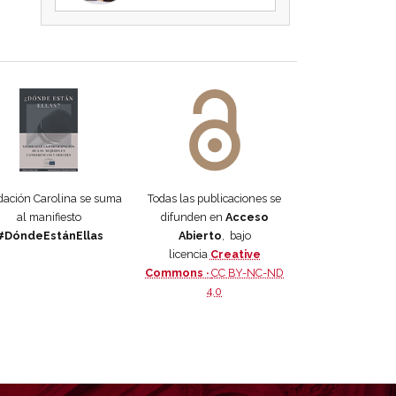
 DORA
ifiesto #DóndeEstánEllas
Manifiesto #DóndeEstánEllas
ación Carolina se suma
Todas las publicaciones se
al manifiesto
difunden en
Acceso
#DóndeEstánEllas
Abierto
, bajo
licencia
Creative
Commons ·
CC BY-NC-ND
4.0