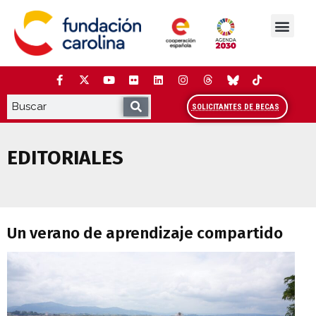
Saltar
al
contenido
La Fundación
Estudios y análisis
Cooperación y Liderazg
Red Carolina
SOLICITANTES DE BECAS
EDITORIALES
Un verano de aprendizaje compartido
Un verano de aprendizaje compartido