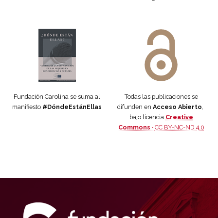
Manifiesto #DóndeEstánEllas
Manifiesto #DóndeEstánEllas
Fundación Carolina se suma al
Todas las publicaciones se
manifiesto
#DóndeEstánEllas
difunden en
Acceso Abierto
,
bajo licencia
Creative
Commons ·
CC BY-NC-ND 4.0