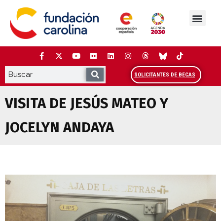
Saltar
al
contenido
La Fundación
Estudios y análisis
Cooperación y Liderazg
Red Carolina
SOLICITANTES DE BECAS
VISITA DE JESÚS MATEO Y
JOCELYN ANDAYA