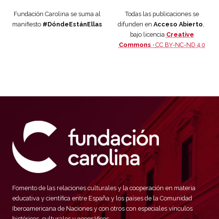
Fundación Carolina se suma al
Todas las publicaciones se
manifiesto
#DóndeEstánEllas
difunden en
Acceso Abierto
,
bajo licencia
Creative
Commons ·
CC BY-NC-ND 4.0
Fomento de las relaciones culturales y la cooperación en materia
educativa y científica entre España y los países de la Comunidad
Iberoamericana de Naciones y con otros con especiales vínculos
históricos, culturales y geográficos.