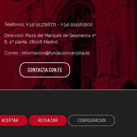
Teléfonos: (+34) 913796771 - (+34) 914562900
Dirección: Plaza del Marqués de Salamanca nº
8, 4ª planta, 28006 Madrid.
Correo : informacion@fundacioncarolina.es
A TRAVÉS DEL FORMULARIO DE CONTAC
CONTACTA CON FC
ACEPTAR
RECHAZAR
CONFIGURACION