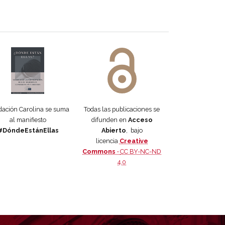
 DORA
ifiesto #DóndeEstánEllas
Manifiesto #DóndeEstánEllas
ación Carolina se suma
Todas las publicaciones se
al manifiesto
difunden en
Acceso
#DóndeEstánEllas
Abierto
, bajo
licencia
Creative
Commons ·
CC BY-NC-ND
4.0