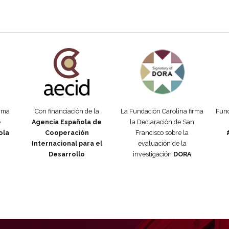
añola
Fundación Carolina Colombia
Declaración de San Francisco
Man
orma
Con financiación de la
La Fundación Carolina firma
Fund
e
Agencia Española de
la Declaración de San
ola
Cooperación
Francisco sobre la
Internacional para el
evaluación de la
Desarrollo
investigación
DORA