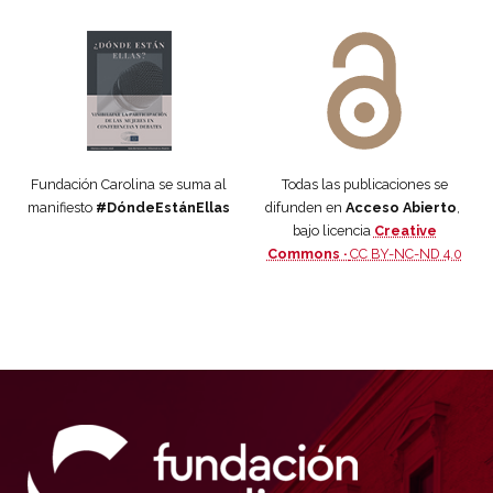
Manifiesto #DóndeEstánEllas
Manifiesto #DóndeEstánEllas
Fundación Carolina se suma al
Todas las publicaciones se
manifiesto
#DóndeEstánEllas
difunden en
Acceso Abierto
,
bajo licencia
Creative
Commons ·
CC BY-NC-ND 4.0