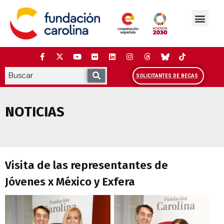
Saltar
al
contenido
La Fundación
Estudios y análisis
Cooperación y Liderazg
Red Carolina
SOLICITANTES DE BECAS
NOTICIAS
Visita de las representantes de Jóvenes 
Visita de las representantes de
Jóvenes x México y Exfera