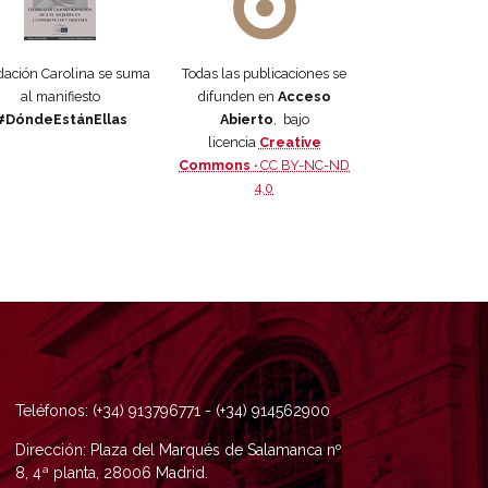
ación Carolina se suma
Todas las publicaciones se
al manifiesto
difunden en
Acceso
#DóndeEstánEllas
Abierto
, bajo
licencia
Creative
Commons ·
CC BY-NC-ND
4.0
Teléfonos: (+34) 913796771 - (+34) 914562900
Dirección: Plaza del Marqués de Salamanca nº
8, 4ª planta, 28006 Madrid.