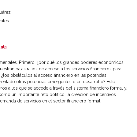
Suárez
zales
Acceso a los servicios financieros en las potencias emergentes (PDF)
ento
mentales. Primero, ¿por qué los grandes poderes económicos
estran bajas ratios de acceso a los servicios financieros para
los obstáculos al acceso financiero en las potencias
frentado otras potencias emergentes o en desarrollo? Este
ros a los que se accede a través del sistema financiero formal y,
omo un importante reto político, la creación de incentivos
emanda de servicios en el sector financiero formal.