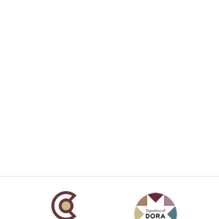
añola
Fundación Carolina Colombia
Declaración de San Francisco
Man