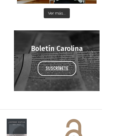
Ver más...
Boletín Carolina
SUSCRÍBETE
 DORA
ifiesto #DóndeEstánEllas
Manifiesto #DóndeEstánEllas