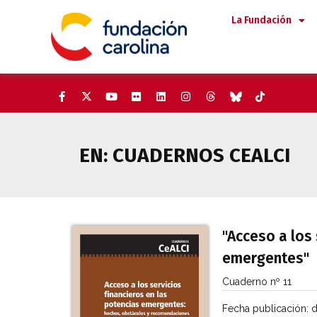
Saltar
La Fundación
al
contenido
EN:
CUADERNOS CEALCI
"Acceso a los 
emergentes"
Cuaderno nº 11
Fecha publicación:
d