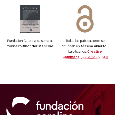
Manifiesto #DóndeEstánEllas
Manifiesto #DóndeEstánEllas
Fundación Carolina se suma al
Todas las publicaciones se
manifiesto
#DóndeEstánEllas
difunden en
Acceso Abierto
,
bajo licencia
Creative
Commons ·
CC BY-NC-ND 4.0