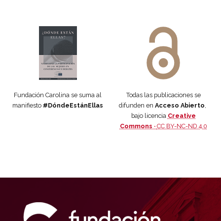
Manifiesto #DóndeEstánEllas
Manifiesto #DóndeEstánEllas
Fundación Carolina se suma al
Todas las publicaciones se
manifiesto
#DóndeEstánEllas
difunden en
Acceso Abierto
,
bajo licencia
Creative
Commons ·
CC BY-NC-ND 4.0