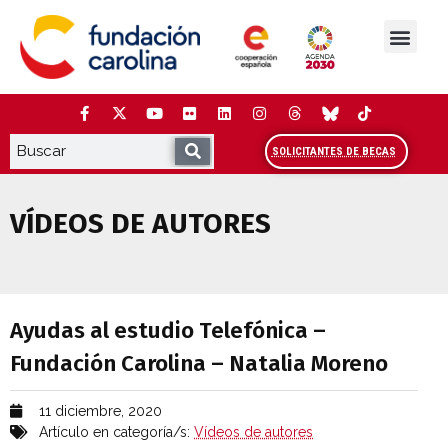
Saltar
al
contenido
La Fundación
Estudios y análisis
Cooperación y Liderazg
Red Carolina
SOLICITANTES DE BECAS
VÍDEOS DE AUTORES
Ayudas al estudio Telefónica – Fundació
Ayudas al estudio Telefónica –
Fundación Carolina – Natalia Moreno
11 diciembre, 2020
Artículo en categoría/s:
Vídeos de autores