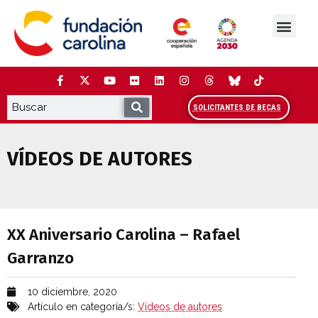
Saltar
al
contenido
La Fundación
Estudios y análisis
Cooperación y Liderazg
Red Carolina
SOLICITANTES DE BECAS
VÍDEOS DE AUTORES
XX Aniversario Carolina – Rafael Garran
XX Aniversario Carolina – Rafael
Garranzo
10 diciembre, 2020
Artículo en categoría/s:
Vídeos de autores