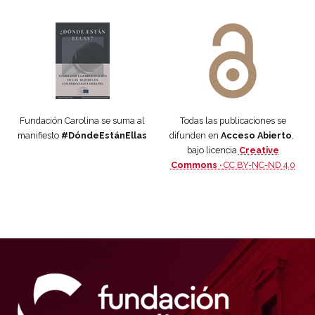
Manifiesto #DóndeEstánEllas
Manifiesto #DóndeEstánEllas
Fundación Carolina se suma al
Todas las publicaciones se
manifiesto
#DóndeEstánEllas
difunden en
Acceso Abierto
,
bajo licencia
Creative
Commons ·
CC BY-NC-ND 4.0