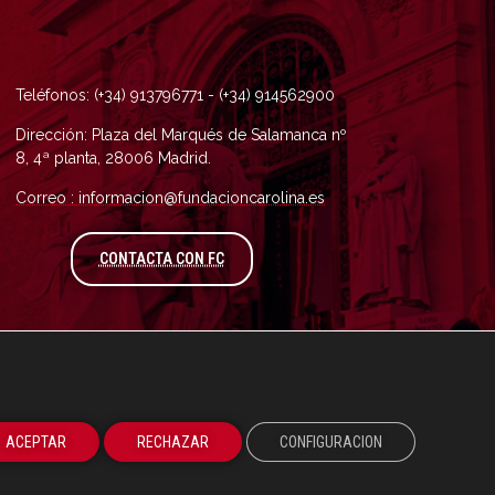
Teléfonos: (+34) 913796771 - (+34) 914562900
Dirección: Plaza del Marqués de Salamanca nº
8, 4ª planta, 28006 Madrid.
Correo : informacion@fundacioncarolina.es
A TRAVÉS DEL FORMULARIO DE CONTAC
CONTACTA CON FC
ACEPTAR
RECHAZAR
CONFIGURACION