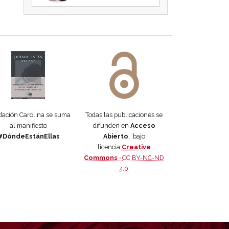
 DORA
ifiesto #DóndeEstánEllas
Manifiesto #DóndeEstánEllas
ación Carolina se suma
Todas las publicaciones se
al manifiesto
difunden en
Acceso
#DóndeEstánEllas
Abierto
, bajo
licencia
Creative
Commons ·
CC BY-NC-ND
4.0