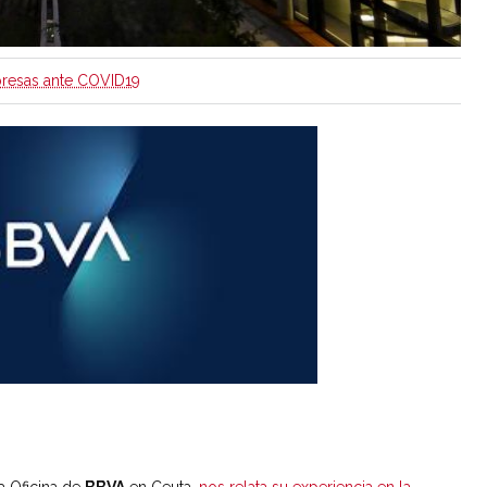
resas ante COVID19
a Oficina de
BBVA
en Ceuta,
nos relata su experiencia en la