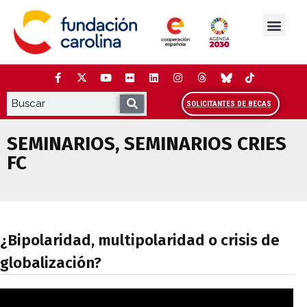
Saltar
al
contenido
La Fundación
Estudios y análisis
Cooperación y Liderazg
Red Carolina
SOLICITANTES DE BECAS
SEMINARIOS
,
SEMINARIOS CRIES
FC
¿Bipolaridad, multipolaridad o crisis de
¿Bipolaridad, multipolaridad o crisis de
globalización?