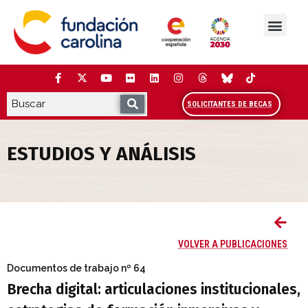
Saltar
al
contenido
La Fundación
Estudios y análisis
Cooperación y Liderazg
Red Carolina
SOLICITANTES DE BECAS
ESTUDIOS Y ANÁLISIS
Brecha digital: articulaciones instituci
VOLVER A PUBLICACIONES
Documentos de trabajo
nº 64
Brecha digital: articulaciones institucionales,