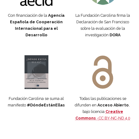
Con financiación de la
Agencia
La Fundación Carolina firma la
Española de Cooperación
Declaración de San Francisco
Internacional para el
sobre la evaluación de la
Desarrollo
investigación
DORA
Manifiesto #DóndeEstánEllas
Manifiesto #DóndeEstánEllas
Fundación Carolina se suma al
Todas las publicaciones se
manifiesto
#DóndeEstánEllas
difunden en
Acceso Abierto
,
bajo licencia
Creative
Commons ·
CC BY-NC-ND 4.0