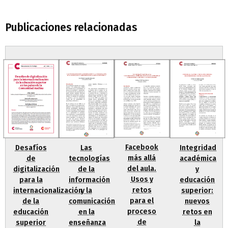
Publicaciones relacionadas
Facebook
Desafíos
Integridad
Las
más allá
de
académica
tecnologías
del aula.
digitalización
y
de la
Usos y
para la
educación
información
retos
internacionalización
superior:
y la
para el
de la
nuevos
comunicación
proceso
educación
retos en
en la
de
superior
la
enseñanza