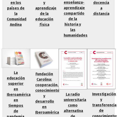
enseñanza-
en los
docencia
y
aprendizaje
países de
a
aprendizaje
compartido
la
distancia
de la
de la
Comunidad
educación
historia y
Andina
física
las
humanidades
La
Fundación
educación
Carolina:
superior
cooperación,
en
conocimiento
Investigación
La radio
Iberoamérica
y
y
universitaria
en
desarrollo
transferencia
como
tiempos
en
de
alternativa
de
Iberoamérica
conocimiento
de
pandemia.