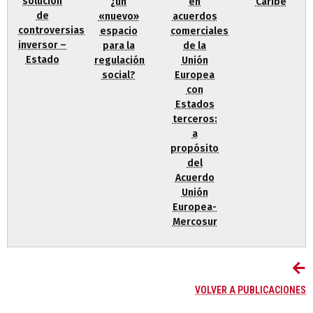
solución
¿un
en
Caribe
de
«nuevo»
acuerdos
controversias
espacio
comerciales
inversor –
para la
de la
Estado
regulación
Unión
social?
Europea
con
Estados
terceros:
a
propósito
del
Acuerdo
Unión
Europea-
Mercosur
VOLVER A PUBLICACIONES