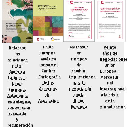
Unión
Mercosur
Veinte
Relanzar
Europea,
en
años de
las
América
tiempos
negociacione
relaciones
Latina y el
de
Unión
entre
Caribe:
cambio:
Europea –
América
Cartografía
implicaciones
Mercosur:
Latina y la
de los
para la
Del
Unión
Acuerdos
negociación
interregional
Europea.
de
con la
a la crisis
Autonomía
Asociación
Unión
de la
estratégica,
Europea
globalización
cooperación
avanzada
y
recuperación