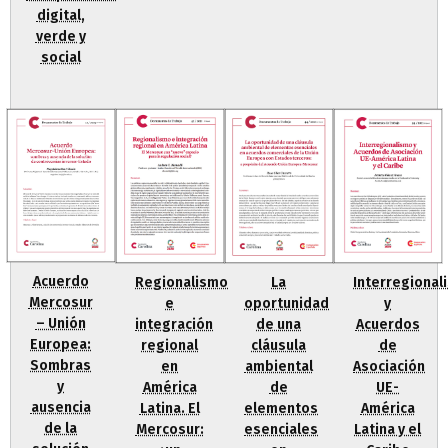
digital,
verde y
social
Acuerdo
Regionalismo
La
Interregional
Mercosur
e
oportunidad
y
– Unión
integración
de una
Acuerdos
Europea:
regional
cláusula
de
Sombras
en
ambiental
Asociación
y
América
de
UE-
ausencia
Latina. El
elementos
América
de la
Mercosur:
esenciales
Latina y el