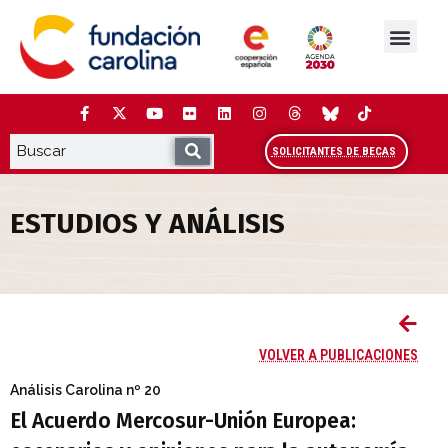
Saltar
al
contenido
La Fundación
Estudios y análisis
Cooperación y Liderazg
Red Carolina
SOLICITANTES DE BECAS
ESTUDIOS Y ANÁLISIS
El Acuerdo Mercosur-Unión Europea: esce
VOLVER A PUBLICACIONES
Análisis Carolina
nº 20
El Acuerdo Mercosur-Unión Europea: