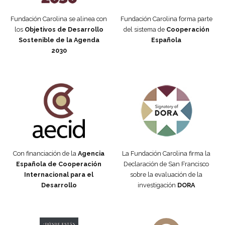
Fundación Carolina se alinea con
Fundación Carolina forma parte
los
Objetivos de Desarrollo
del sistema de
Cooperación
Sostenible de la Agenda
Española
2030
Fundación Carolina Colombia
Declaración de San Francisco
Con financiación de la
Agencia
La Fundación Carolina firma la
Española de Cooperación
Declaración de San Francisco
Internacional para el
sobre la evaluación de la
Desarrollo
investigación
DORA
Manifiesto #DóndeEstánEllas
Manifiesto #DóndeEstánEllas